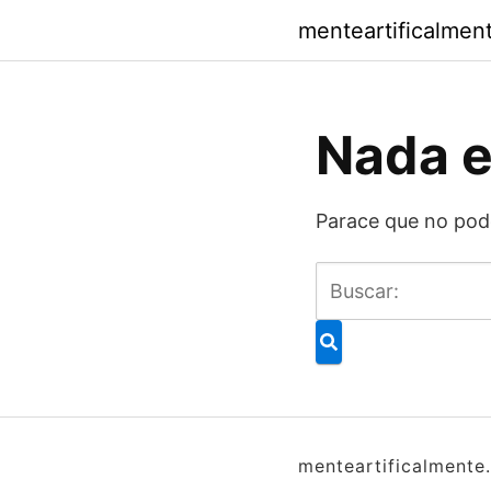
Saltar
menteartificalmen
al
contenido
Nada 
Parace que no pod
menteartificalmente